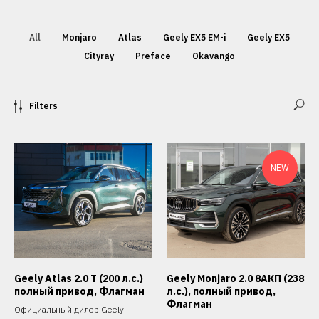
All
Monjaro
Atlas
Geely EX5 EM-i
Geely EX5
Cityray
Preface
Okavango
Filters
NEW
Geely Atlas 2.0 T (200 л.с.)
Geely Monjaro 2.0 8АКП (238
полный привод, Флагман
л.с.), полный привод,
Флагман
Официальный дилер Geely