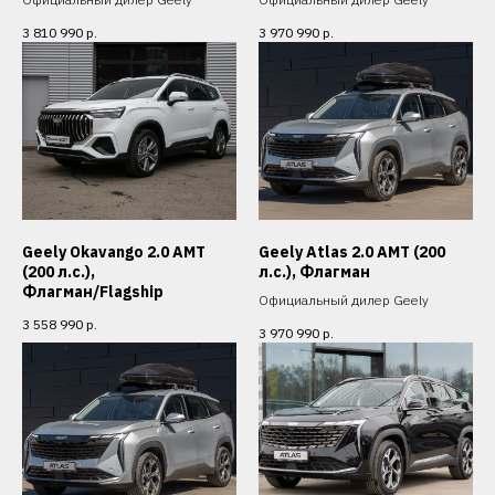
3 810 990
р.
3 970 990
р.
Geely Okavango 2.0 АМТ
Geely Atlas 2.0 AMT (200
(200 л.с.),
л.с.), Флагман
Флагман/Flagship
Официальный дилер Geely
3 558 990
р.
3 970 990
р.