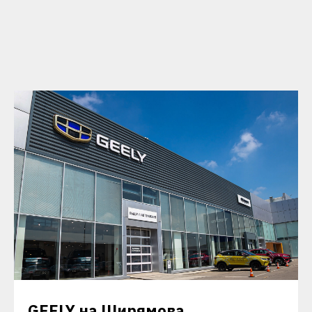
GEELY на Ширямова