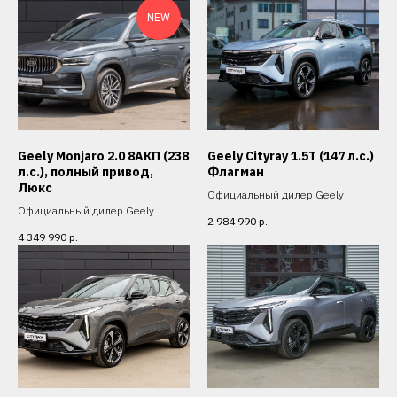
NEW
Geely Monjaro 2.0 8АКП (238
Geely Cityray 1.5T (147 л.с.)
л.с.), полный привод,
Флагман
Люкс
Официальный дилер Geely
Официальный дилер Geely
2 984 990
р.
4 349 990
р.