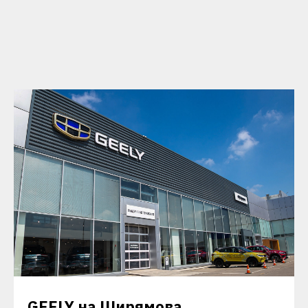
GEELY на Ширямова